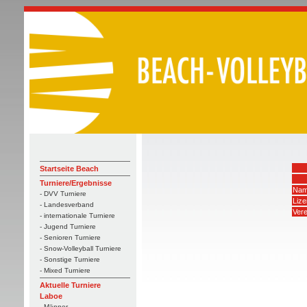
Startseite Beach
Turniere/Ergebnisse
Nam
- DVV Turniere
Liz
- Landesverband
Vere
- internationale Turniere
- Jugend Turniere
- Senioren Turniere
- Snow-Volleyball Turniere
- Sonstige Turniere
- Mixed Turniere
Aktuelle Turniere
Laboe
- Männer