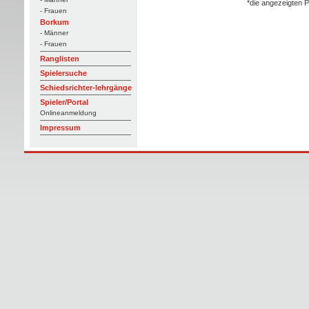
*die angezeigten P
- Frauen
Borkum
- Männer
- Frauen
Ranglisten
Spielersuche
Schiedsrichter-lehrgänge
Spieler/Portal
Onlineanmeldung
Impressum