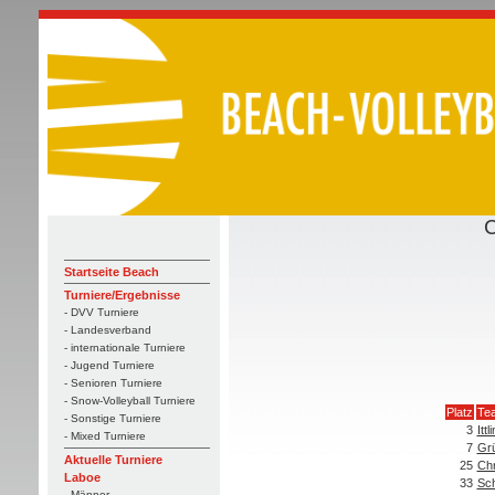
C
Startseite Beach
Turniere/Ergebnisse
- DVV Turniere
- Landesverband
- internationale Turniere
- Jugend Turniere
- Senioren Turniere
- Snow-Volleyball Turniere
Platz
Te
- Sonstige Turniere
3
Itt
- Mixed Turniere
7
Grü
Aktuelle Turniere
25
Chr
Laboe
33
Sch
- Männer