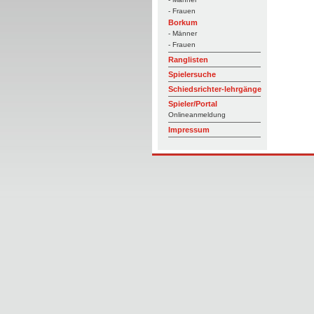
- Frauen
Borkum
- Männer
- Frauen
Ranglisten
Spielersuche
Schiedsrichter-lehrgänge
Spieler/Portal
Onlineanmeldung
Impressum