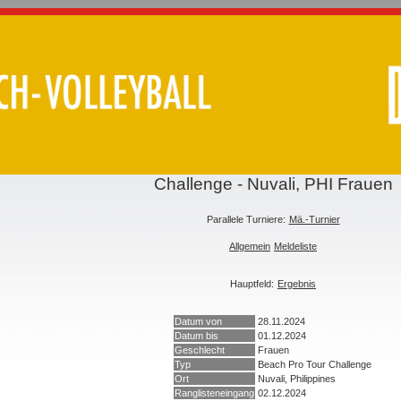
Challenge - Nuvali, PHI Frauen
Parallele Turniere:
Mä.-Turnier
Allgemein
Meldeliste
Hauptfeld:
Ergebnis
Datum von
28.11.2024
Datum bis
01.12.2024
Geschlecht
Frauen
Typ
Beach Pro Tour Challenge
Ort
Nuvali, Philippines
Ranglisteneingang
02.12.2024