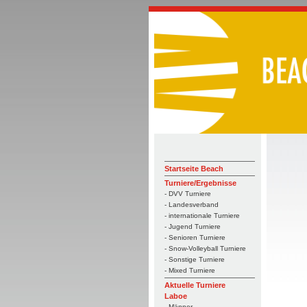
Startseite Beach
Turniere/Ergebnisse
- DVV Turniere
- Landesverband
- internationale Turniere
- Jugend Turniere
- Senioren Turniere
- Snow-Volleyball Turniere
- Sonstige Turniere
- Mixed Turniere
Aktuelle Turniere
Laboe
- Männer