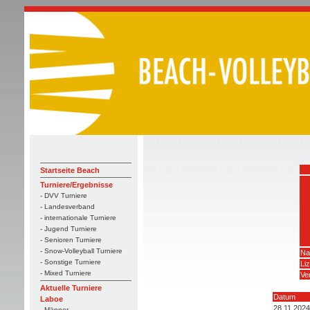
Startseite Beach
Turniere/Ergebnisse
- DVV Turniere
- Landesverband
- internationale Turniere
- Jugend Turniere
- Senioren Turniere
- Snow-Volleyball Turniere
Na
- Sonstige Turniere
Li
- Mixed Turniere
Ve
Aktuelle Turniere
Datum
Laboe
28.11.2024
- Männer