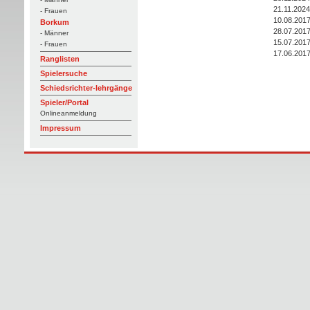
21.11.2024
- Frauen
10.08.201
Borkum
28.07.201
- Männer
15.07.201
- Frauen
17.06.201
Ranglisten
Spielersuche
Schiedsrichter-lehrgänge
Spieler/Portal
Onlineanmeldung
Impressum