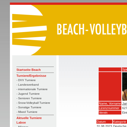
Spi
Startseite Beach
Turniere/Ergebnisse
- DVV Turniere
- Landesverband
- internationale Turniere
- Jugend Turniere
- Senioren Turniere
- Snow-Volleyball Turniere
Name, Vorname
Jan
- Sonstige Turniere
Lizenznummer
62
- Mixed Turniere
Verein
Ein
Aktuelle Turniere
Datum
Kategorie
Laboe
31.08.2023
Deutsche 
- Männer