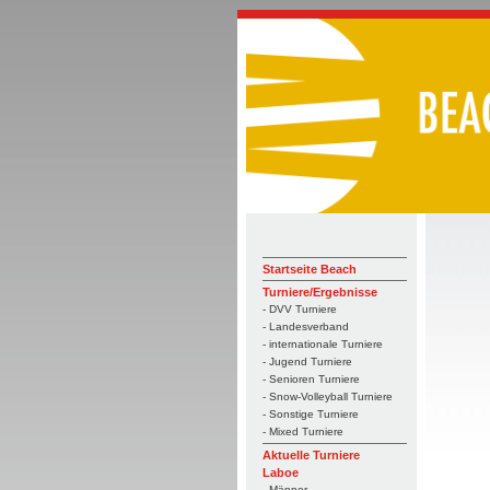
Startseite Beach
Turniere/Ergebnisse
- DVV Turniere
- Landesverband
- internationale Turniere
- Jugend Turniere
- Senioren Turniere
- Snow-Volleyball Turniere
- Sonstige Turniere
- Mixed Turniere
Aktuelle Turniere
Laboe
- Männer