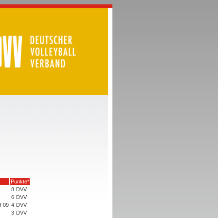
Punkte*
8
DVV
6
DVV
f 09
4
DVV
3
DVV