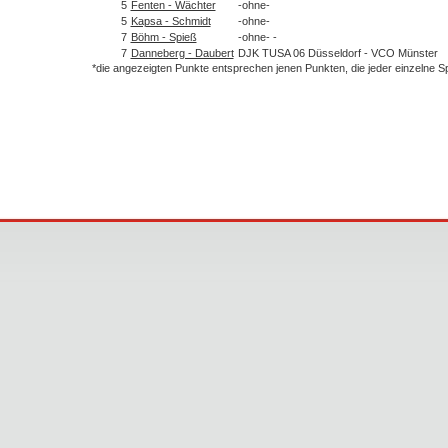
5
Fenten - Wächter
-ohne-
5
Kapsa - Schmidt
-ohne-
7
Böhm - Spieß
-ohne- -
7
Danneberg - Daubert
DJK TUSA 06 Düsseldorf - VCO Münster
*die angezeigten Punkte entsprechen jenen Punkten, die jeder einzelne 