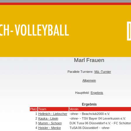
Marl Frauen
Parallele Turniere:
Mä.-Turnier
Allgemein
Hauptfeld:
Ergebnis
Ergebnis
Platz
Team
Verein
1
Hellmich - Liebscher
-ohne- - Beachclub2000 e.V.
2
Kauka - Litwin
-ohne- - TSV Bayer 04 Leverkusen e.V.
3
Mumm - Schoen
DJK Tusa 06 Düsseldorf e.V. - FC Schüttor
4
Heisler - Menke
TuSA 06 Düsseldorf - -ohne-