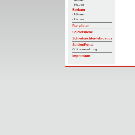
- Frauen
Borkum
- Männer
- Frauen
Ranglisten
Spielersuche
Schiedsrichter-lehrgänge
Spieler/Portal
Onlineanmeldung
Impressum