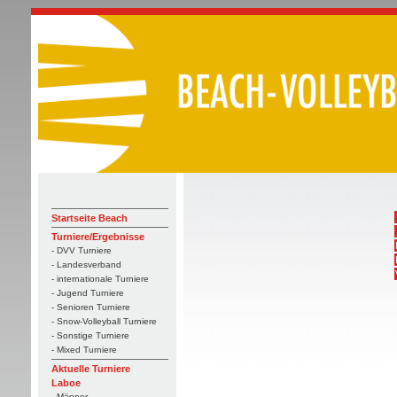
Startseite Beach
Turniere/Ergebnisse
- DVV Turniere
- Landesverband
- internationale Turniere
- Jugend Turniere
- Senioren Turniere
- Snow-Volleyball Turniere
- Sonstige Turniere
- Mixed Turniere
Aktuelle Turniere
Laboe
- Männer