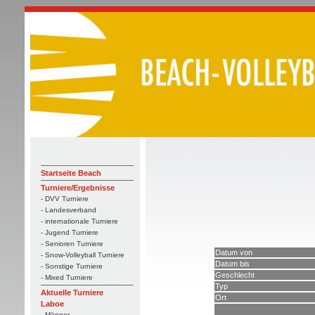
Startseite Beach
Turniere/Ergebnisse
- DVV Turniere
- Landesverband
- internationale Turniere
- Jugend Turniere
- Senioren Turniere
Datum von
- Snow-Volleyball Turniere
Datum bis
- Sonstige Turniere
Geschlecht
- Mixed Turniere
Typ
Aktuelle Turniere
Ort
Laboe
- Männer