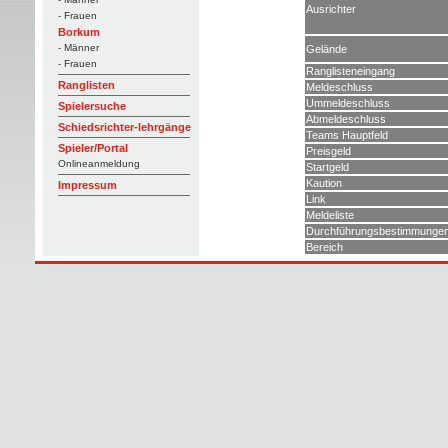
Ausrichter
- Frauen
Borkum
- Männer
Gelände
- Frauen
Ranglisteneingang
Ranglisten
Meldeschluss
Ummeldeschluss
Spielersuche
Abmeldeschluss
Schiedsrichter-lehrgänge
Teams Hauptfeld
Spieler/Portal
Preisgeld
Onlineanmeldung
Startgeld
Kaution
Impressum
Link
Meldeliste
Durchführungsbestimmunge
Bereich