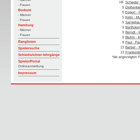
HF
Schieder 
- Frauen
5
Deißenbe
Borkum
5
Eggert - 
- Männer
5
Kelm - M
- Frauen
5
Sarnigha
Hamburg
9
Bartholom
- Männer
9
Berndt -
- Frauen
9
Bluhm - 
Ranglisten
9
Paul - Pa
13
Barber - 
Spielersuche
13
Frankenbe
Schiedsrichter-lehrgänge
*die angezeigten P
Spieler/Portal
Onlineanmeldung
Impressum