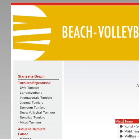
Startseite Beach
Turniere/Ergebnisse
A
- DVV Turniere
- Landesverband
- internationale Turniere
- Jugend Turniere
- Senioren Turniere
- Snow-Volleyball Turniere
- Sonstige Turniere
Platz
Team
- Mixed Turniere
HF
Kunst - S
Aktuelle Turniere
HF
Mählmann
Laboe
HF
Matthes 
- Männer