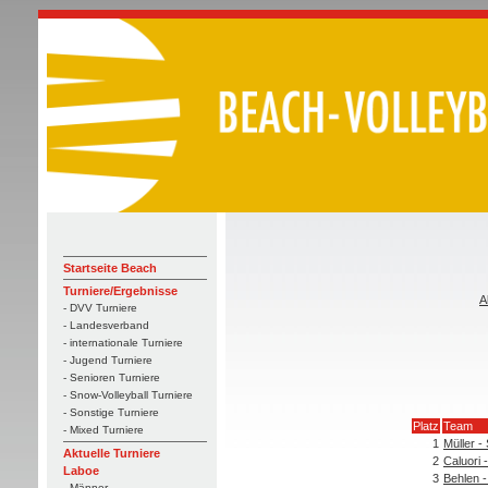
Startseite Beach
Turniere/Ergebnisse
A
- DVV Turniere
- Landesverband
- internationale Turniere
- Jugend Turniere
- Senioren Turniere
- Snow-Volleyball Turniere
- Sonstige Turniere
Platz
Team
- Mixed Turniere
1
Müller -
Aktuelle Turniere
2
Caluori 
Laboe
3
Behlen 
- Männer