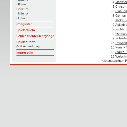
4
Mählman
- Frauen
5
Christ -
Borkum
5
Claaßen 
- Männer
5
Gernert
- Frauen
5
Klinke -
Ranglisten
9
Aulenbr
9
Fröhlich
Spielersuche
9
Overlän
Schiedsrichter-lehrgänge
9
Schieder
Spieler/Portal
13
Deißenb
Onlineanmeldung
13
Kunst - 
13
Stautz 
Impressum
13
Welsch 
*die angezeigten P