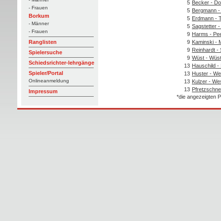
5
Becker - Dol
- Frauen
5
Bergmann -
Borkum
5
Erdmann - 
- Männer
5
Sagstetter -
- Frauen
9
Harms - Pee
9
Kaminski - 
Ranglisten
9
Reinhardt -
Spielersuche
9
Wüst - Wüs
Schiedsrichter-lehrgänge
13
Hauschild -
Spieler/Portal
13
Huster - We
Onlineanmeldung
13
Kulzer - We
13
Pfretzschne
Impressum
*die angezeigten P