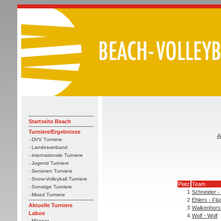
Startseite Beach
Turniere/Ergebnisse
A
- DVV Turniere
- Landesverband
- internationale Turniere
- Jugend Turniere
- Senioren Turniere
- Snow-Volleyball Turniere
Platz
Team
- Sonstige Turniere
1
Schneider -
- Mixed Turniere
2
Ehlers - Fl
Aktuelle Turniere
3
Walkenhorst
Laboe
4
Wolf - Wolf
- Männer