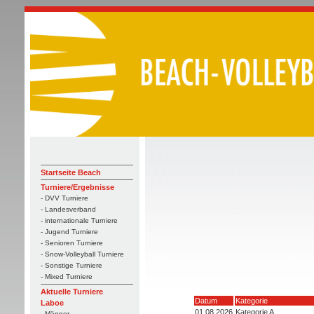
Startseite Beach
Turniere/Ergebnisse
- DVV Turniere
- Landesverband
- internationale Turniere
- Jugend Turniere
- Senioren Turniere
- Snow-Volleyball Turniere
- Sonstige Turniere
- Mixed Turniere
Aktuelle Turniere
Datum
Kategorie
Laboe
01.08.2026
Kategorie A
- Männer