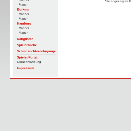
*die angezeigten P
- Frauen
Borkum
- Männer
- Frauen
Hamburg
- Männer
- Frauen
Ranglisten
Spielersuche
Schiedsrichter-lehrgänge
Spieler/Portal
Onlineanmeldung
Impressum