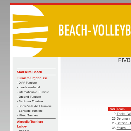
FIVB
Startseite Beach
Turniere/Ergebnisse
- DVV Turniere
- Landesverband
- internationale Turniere
- Jugend Turniere
- Senioren Turniere
- Snow-Volleyball Turniere
Platz
Team
- Sonstige Turniere
9
Thole - Wi
- Mixed Turniere
25
Bergmann
Aktuelle Turniere
25
Betzien -
Laboe
33
Ehlers - 
- Männer