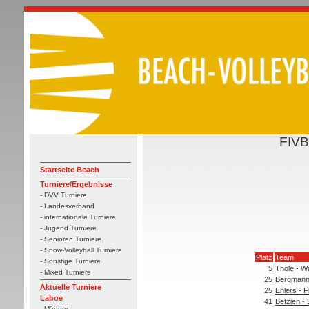
FIVB
Startseite Beach
Turniere/Ergebnisse
- DVV Turniere
- Landesverband
- internationale Turniere
- Jugend Turniere
- Senioren Turniere
- Snow-Volleyball Turniere
Platz
Team
- Sonstige Turniere
5
Thole - Wi
- Mixed Turniere
25
Bergmann
Aktuelle Turniere
25
Ehlers - 
Laboe
41
Betzien -
- Männer