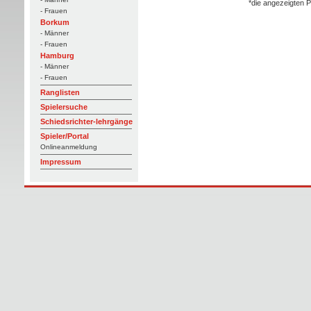
*die angezeigten P
- Frauen
Borkum
- Männer
- Frauen
Hamburg
- Männer
- Frauen
Ranglisten
Spielersuche
Schiedsrichter-lehrgänge
Spieler/Portal
Onlineanmeldung
Impressum