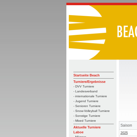
Startseite Beach
Turniere/Ergebnisse
- DVV Turniere
- Landesverband
- internationale Turniere
- Jugend Turniere
- Senioren Turniere
- Snow-Volleyball Turniere
- Sonstige Turniere
- Mixed Turniere
Saison
Aktuelle Turniere
Laboe
2025
- Männer