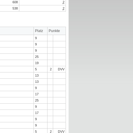
608
2
538
2
Platz
Punkte
9
9
9
25
19
5
2
DVV
13
13
9
17
25
9
17
9
9
5
2
DVV