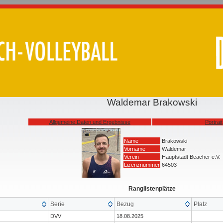
Waldemar Brakowski
Allgemeine Daten und Ergebnisse
Portrait
Name
Brakowski
Vorname
Waldemar
Verein
Hauptstadt Beacher e.V.
Lizenznummer
64503
Ranglistenplätze
Serie
Bezug
Platz
DVV
18.08.2025