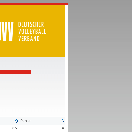
Punkte
877
0