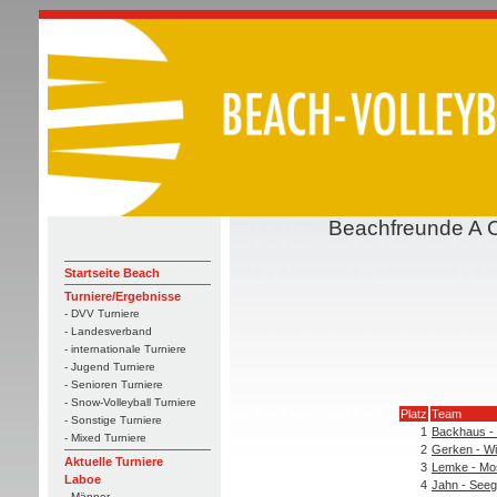
Beachfreunde A 
Startseite Beach
Turniere/Ergebnisse
- DVV Turniere
- Landesverband
- internationale Turniere
- Jugend Turniere
- Senioren Turniere
- Snow-Volleyball Turniere
Platz
Team
- Sonstige Turniere
1
Backhaus - 
- Mixed Turniere
2
Gerken - Wi
Aktuelle Turniere
3
Lemke - Mo
Laboe
4
Jahn - Seeg
- Männer