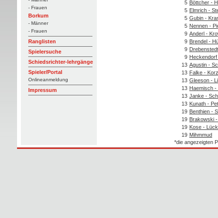
5
Böttcher - 
- Frauen
5
Elmrich - St
Borkum
5
Gubin - Kra
- Männer
5
Nennen - Pi
- Frauen
9
Anderl - Kr
9
Brendel - Hü
Ranglisten
9
Drebenstedt
Spielersuche
9
Heckendorf 
Schiedsrichter-lehrgänge
13
Agustin - Sc
Spieler/Portal
13
Falke - Kor
Onlineanmeldung
13
Gleeson - Li
13
Haemisch - 
Impressum
13
Janke - Sc
13
Kunath - Pe
19
Benthien - S
19
Brakowski -
19
Kose - Lück
19
Mihmmud
*die angezeigten P