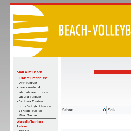
Startseite Beach
Turniere/Ergebnisse
- DVV Turniere
- Landesverband
- internationale Turniere
- Jugend Turniere
- Senioren Turniere
- Snow-Volleyball Turniere
Saison
Serie
- Sonstige Turniere
- Mixed Turniere
Aktuelle Turniere
Laboe
- Männer