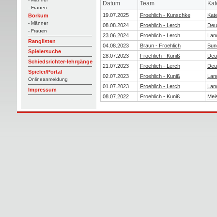
Datum
Team
Kat
- Frauen
19.07.2025
Froehlich - Kunschke
Kate
Borkum
- Männer
08.08.2024
Froehlich - Lerch
Deu
- Frauen
23.06.2024
Froehlich - Lerch
Lan
Ranglisten
04.08.2023
Braun - Froehlich
Bun
Spielersuche
28.07.2023
Froehlich - Kuniß
Deu
Schiedsrichter-lehrgänge
21.07.2023
Froehlich - Lerch
Deu
Spieler/Portal
02.07.2023
Froehlich - Kuniß
Lan
Onlineanmeldung
01.07.2023
Froehlich - Lerch
Lan
Impressum
08.07.2022
Froehlich - Kuniß
Mei