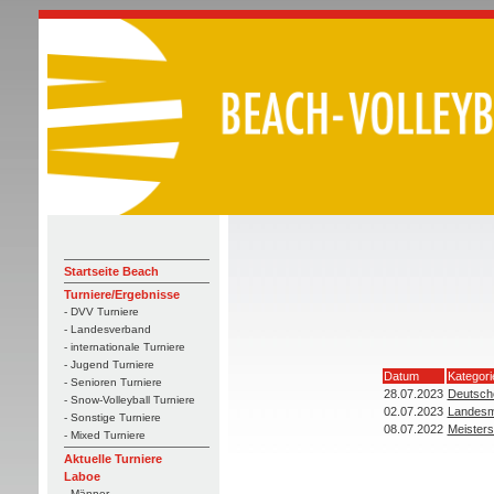
Startseite Beach
Turniere/Ergebnisse
- DVV Turniere
- Landesverband
- internationale Turniere
- Jugend Turniere
Datum
Kategori
- Senioren Turniere
28.07.2023
Deutsche
- Snow-Volleyball Turniere
02.07.2023
Landesm
- Sonstige Turniere
08.07.2022
Meisters
- Mixed Turniere
Aktuelle Turniere
Laboe
- Männer