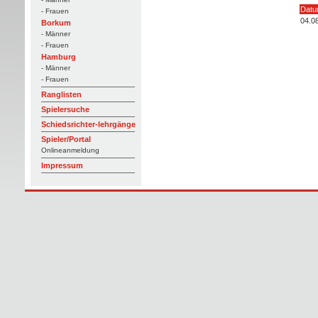
Dat
- Frauen
04.0
Borkum
- Männer
- Frauen
Hamburg
- Männer
- Frauen
Ranglisten
Spielersuche
Schiedsrichter-lehrgänge
Spieler/Portal
Onlineanmeldung
Impressum