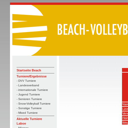
Startseite Beach
Turniere/Ergebnisse
- DVV Turniere
- Landesverband
- internationale Turniere
- Jugend Turniere
- Senioren Turniere
- Snow-Volleyball Turniere
Nam
- Sonstige Turniere
Liz
- Mixed Turniere
Vere
Hei
Aktuelle Turniere
Weg
Laboe
- Männer