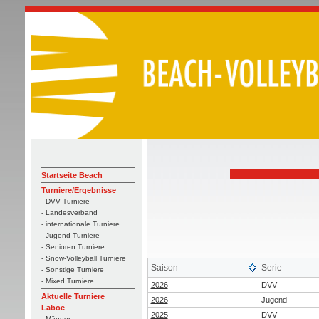
Startseite Beach
Turniere/Ergebnisse
- DVV Turniere
- Landesverband
- internationale Turniere
- Jugend Turniere
- Senioren Turniere
- Snow-Volleyball Turniere
Saison
Serie
- Sonstige Turniere
- Mixed Turniere
2026
DVV
Aktuelle Turniere
2026
Jugend
Laboe
2025
DVV
- Männer