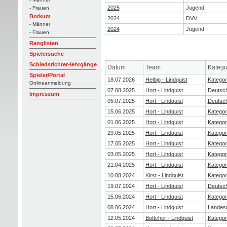
2025
Jugend
- Frauen
Borkum
2024
DVV
- Männer
2024
Jugend
- Frauen
Ranglisten
Spielersuche
Schiedsrichter-lehrgänge
Datum
Team
Katego
Spieler/Portal
18.07.2026
Helbig - Lindquist
Kategor
Onlineanmeldung
07.08.2025
Hort - Lindquist
Deutsch
Impressum
05.07.2025
Hort - Lindquist
Deutsch
15.06.2025
Hort - Lindquist
Kategor
01.06.2025
Hort - Lindquist
Kategor
29.05.2025
Hort - Lindquist
Kategor
17.05.2025
Hort - Lindquist
Kategor
03.05.2025
Hort - Lindquist
Kategor
21.04.2025
Hort - Lindquist
Kategor
10.08.2024
Kirst - Lindquist
Kategor
19.07.2024
Hort - Lindquist
Deutsch
15.06.2024
Hort - Lindquist
Kategor
08.06.2024
Hort - Lindquist
Landesm
12.05.2024
Böttcher - Lindquist
Kategor