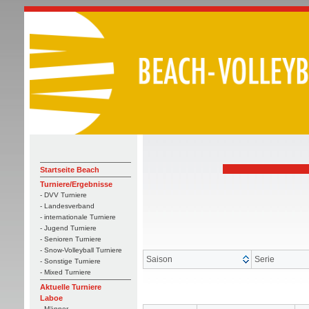
Startseite Beach
Turniere/Ergebnisse
- DVV Turniere
- Landesverband
- internationale Turniere
- Jugend Turniere
- Senioren Turniere
- Snow-Volleyball Turniere
Saison
Serie
- Sonstige Turniere
- Mixed Turniere
Aktuelle Turniere
Laboe
- Männer