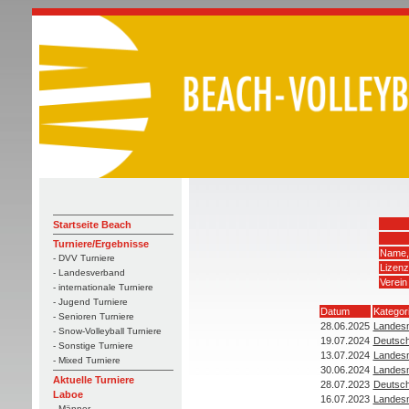
Startseite Beach
Turniere/Ergebnisse
Name,
- DVV Turniere
Lizen
- Landesverband
Verein
- internationale Turniere
- Jugend Turniere
Datum
Kategor
- Senioren Turniere
28.06.2025
Landesm
- Snow-Volleyball Turniere
19.07.2024
Deutsch
- Sonstige Turniere
13.07.2024
Landesm
- Mixed Turniere
30.06.2024
Landesm
Aktuelle Turniere
28.07.2023
Deutsch
Laboe
16.07.2023
Landesm
- Männer