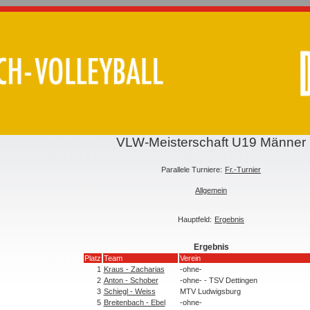
VLW-Meisterschaft U19 Männer
Parallele Turniere:
Fr.-Turnier
Allgemein
Hauptfeld:
Ergebnis
Ergebnis
Platz
Team
Verein
1
Kraus - Zacharias
-ohne-
2
Anton - Schober
-ohne- - TSV Dettingen
3
Schiegl - Weiss
MTV Ludwigsburg
5
Breitenbach - Ebel
-ohne-