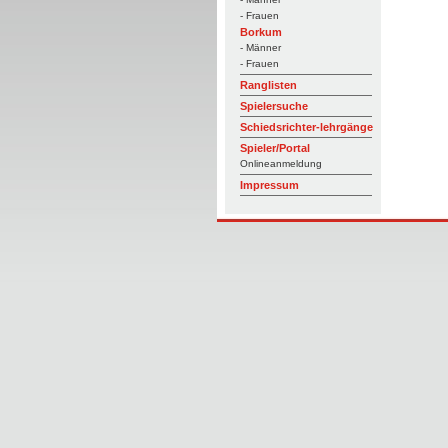
- Frauen
Borkum
- Männer
- Frauen
Ranglisten
Spielersuche
Schiedsrichter-lehrgänge
Spieler/Portal
Onlineanmeldung
Impressum