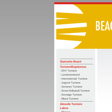
Startseite Beach
Turniere/Ergebnisse
- DVV Turniere
- Landesverband
- internationale Turniere
- Jugend Turniere
- Senioren Turniere
- Snow-Volleyball Turniere
- Sonstige Turniere
- Mixed Turniere
Aktuelle Turniere
Laboe
- Männer