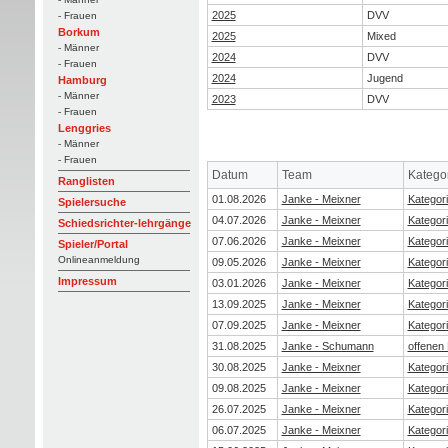
2025
DVV
- Frauen
Borkum
2025
Mixed
- Männer
2024
DVV
- Frauen
2024
Jugend
Hamburg
- Männer
2023
DVV
- Frauen
Lenggries
- Männer
- Frauen
Datum
Team
Katego
Ranglisten
01.08.2026
Janke - Meixner
Kategori
Spielersuche
04.07.2026
Janke - Meixner
Kategori
Schiedsrichter-lehrgänge
07.06.2026
Janke - Meixner
Kategori
Spieler/Portal
Onlineanmeldung
09.05.2026
Janke - Meixner
Kategori
Impressum
03.01.2026
Janke - Meixner
Kategor
13.09.2025
Janke - Meixner
Kategori
07.09.2025
Janke - Meixner
Kategori
31.08.2025
Janke - Schumann
offenen
30.08.2025
Janke - Meixner
Kategori
09.08.2025
Janke - Meixner
Kategori
26.07.2025
Janke - Meixner
Kategor
06.07.2025
Janke - Meixner
Kategori