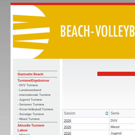
Startseite Beach
Turniere/Ergebnisse
- DVV Turniere
- Landesverband
- internationale Turniere
- Jugend Turniere
- Senioren Turniere
- Snow-Volleyball Turniere
Saison
Serie
- Sonstige Turniere
- Mixed Turniere
2026
DVV
Aktuelle Turniere
2026
Mixed
Laboe
2026
Jugend
- Männer