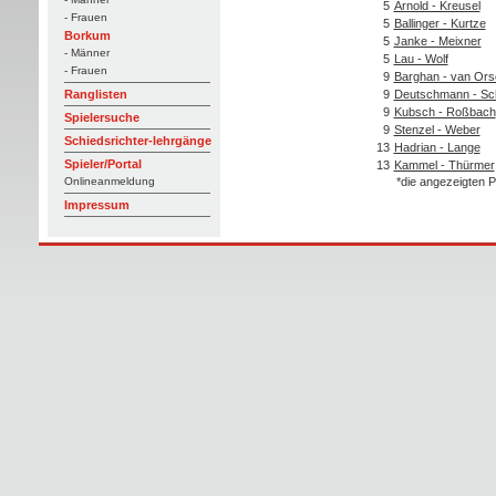
5
Arnold - Kreusel
- Frauen
5
Ballinger - Kurtze
Borkum
5
Janke - Meixner
- Männer
5
Lau - Wolf
- Frauen
9
Barghan - van Or
9
Deutschmann - Sch
Ranglisten
9
Kubsch - Roßbach
Spielersuche
9
Stenzel - Weber
Schiedsrichter-lehrgänge
13
Hadrian - Lange
Spieler/Portal
13
Kammel - Thürmer
*die angezeigten P
Onlineanmeldung
Impressum