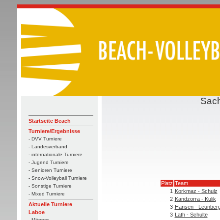
Sach
Startseite Beach
Turniere/Ergebnisse
- DVV Turniere
- Landesverband
- internationale Turniere
- Jugend Turniere
- Senioren Turniere
- Snow-Volleyball Turniere
Platz
Team
- Sonstige Turniere
1
Korkmaz - Schulz
- Mixed Turniere
2
Kandzorra - Kulik
Aktuelle Turniere
3
Hansen - Leunber
Laboe
3
Lath - Schulte
- Männer