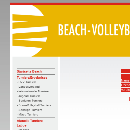
Startseite Beach
Turniere/Ergebnisse
Name,
- DVV Turniere
Lizen
- Landesverband
Verein
- internationale Turniere
- Jugend Turniere
- Senioren Turniere
- Snow-Volleyball Turniere
- Sonstige Turniere
- Mixed Turniere
Aktuelle Turniere
Laboe
- Männer