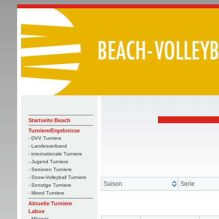
Startseite Beach
Turniere/Ergebnisse
- DVV Turniere
- Landesverband
- internationale Turniere
- Jugend Turniere
- Senioren Turniere
- Snow-Volleyball Turniere
Saison
Serie
- Sonstige Turniere
- Mixed Turniere
Aktuelle Turniere
Laboe
- Männer