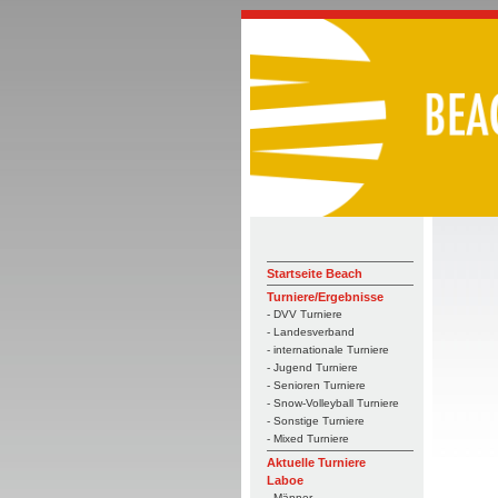
Startseite Beach
Turniere/Ergebnisse
- DVV Turniere
- Landesverband
- internationale Turniere
- Jugend Turniere
- Senioren Turniere
- Snow-Volleyball Turniere
- Sonstige Turniere
- Mixed Turniere
Aktuelle Turniere
Laboe
- Männer