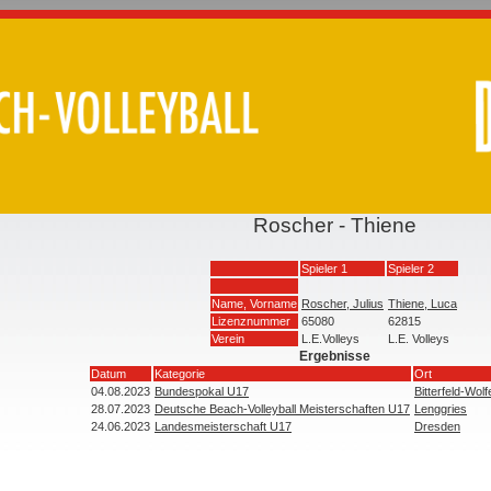
Roscher - Thiene
Spieler 1
Spieler 2
Name, Vorname
Roscher, Julius
Thiene, Luca
Lizenznummer
65080
62815
Verein
L.E.Volleys
L.E. Volleys
Ergebnisse
Datum
Kategorie
Ort
04.08.2023
Bundespokal U17
Bitterfeld-Wolf
28.07.2023
Deutsche Beach-Volleyball Meisterschaften U17
Lenggries
24.06.2023
Landesmeisterschaft U17
Dresden