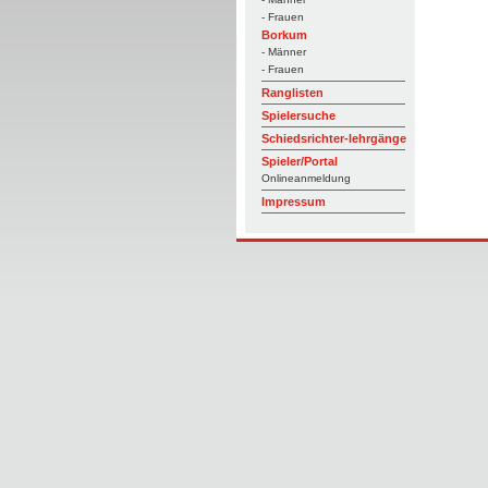
- Frauen
Borkum
- Männer
- Frauen
Ranglisten
Spielersuche
Schiedsrichter-lehrgänge
Spieler/Portal
Onlineanmeldung
Impressum