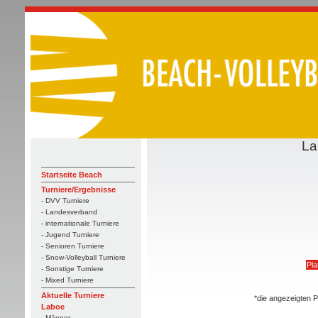
La
Startseite Beach
Turniere/Ergebnisse
- DVV Turniere
- Landesverband
- internationale Turniere
- Jugend Turniere
- Senioren Turniere
- Snow-Volleyball Turniere
Pla
- Sonstige Turniere
- Mixed Turniere
Aktuelle Turniere
*die angezeigten P
Laboe
- Männer