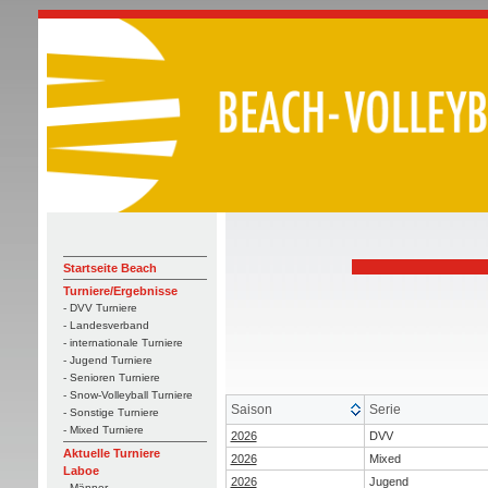
Startseite Beach
Turniere/Ergebnisse
- DVV Turniere
- Landesverband
- internationale Turniere
- Jugend Turniere
- Senioren Turniere
- Snow-Volleyball Turniere
Saison
Serie
- Sonstige Turniere
- Mixed Turniere
2026
DVV
Aktuelle Turniere
2026
Mixed
Laboe
2026
Jugend
- Männer