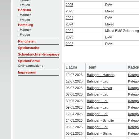
2025
DVV
- Frauen
Borkum
2025
Mixed
- Männer
2024
DVV
- Frauen
2024
Mixed
Hamburg
- Männer
2024
Mixed BMS Zulassung
- Frauen
2023
DVV
Ranglisten
2022
DVV
Spielersuche
Schiedsrichter-lehrgänge
Spieler/Portal
Onlineanmeldung
Datum
Team
Katego
Impressum
19.07.2026
Ballinger - Hansen
Katego
12.07.2026
Ballinger - Lau
Kategor
05.07.2026
Ballinger - Meyer
Kategor
07.06.2026
Ballinger - Lau
Kategor
30.05.2026
Ballinger - Lau
Katego
09.05.2026
Ballinger - Lau
Kategor
12.04.2026
Ballinger - Lau
Kategor
14.03.2026
Ballinger - Schulte
Kategor
08.02.2026
Ballinger - Lau
Kategor
03.01.2026
Ballinger - Siems
Katego