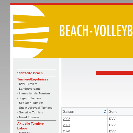
Startseite Beach
Turniere/Ergebnisse
- DVV Turniere
- Landesverband
- internationale Turniere
- Jugend Turniere
- Senioren Turniere
- Snow-Volleyball Turniere
Saison
Serie
- Sonstige Turniere
- Mixed Turniere
2022
DVV
Aktuelle Turniere
2021
DVV
Laboe
2020
DVV
- Männer