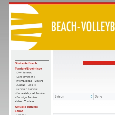
Startseite Beach
Turniere/Ergebnisse
- DVV Turniere
- Landesverband
- internationale Turniere
- Jugend Turniere
- Senioren Turniere
- Snow-Volleyball Turniere
Saison
Serie
- Sonstige Turniere
- Mixed Turniere
Aktuelle Turniere
Laboe
- Männer