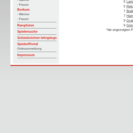
5
Lamb
- Frauen
5
Reic
Borkum
7
Bode
- Männer
7
Ham
- Frauen
9
Grat
9
Günt
Ranglisten
*die angezeigten P
Spielersuche
Schiedsrichter-lehrgänge
Spieler/Portal
Onlineanmeldung
Impressum