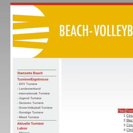
Startseite Beach
Turniere/Ergebnisse
- DVV Turniere
- Landesverband
- internationale Turniere
- Jugend Turniere
- Senioren Turniere
- Snow-Volleyball Turniere
Platz
Tea
- Sonstige Turniere
1
Cesa
- Mixed Turniere
2
Blaz
Aktuelle Turniere
3
Cesa
Laboe
4
Chri
- Männer