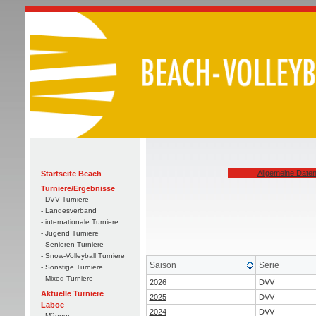
Allgemeine Date
Startseite Beach
Turniere/Ergebnisse
- DVV Turniere
- Landesverband
- internationale Turniere
- Jugend Turniere
- Senioren Turniere
- Snow-Volleyball Turniere
Saison
Serie
- Sonstige Turniere
- Mixed Turniere
2026
DVV
Aktuelle Turniere
2025
DVV
Laboe
2024
DVV
- Männer