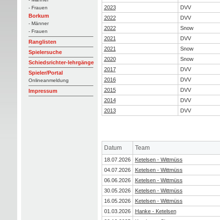
2023
DVV
- Frauen
Borkum
2022
DVV
- Männer
2022
Snow
- Frauen
2021
DVV
Ranglisten
2021
Snow
Spielersuche
2020
Snow
Schiedsrichter-lehrgänge
2017
DVV
Spieler/Portal
2016
DVV
Onlineanmeldung
2015
DVV
Impressum
2014
DVV
2013
DVV
Datum
Team
18.07.2026
Ketelsen - Wittmüss
04.07.2026
Ketelsen - Wittmüss
06.06.2026
Ketelsen - Wittmüss
30.05.2026
Ketelsen - Wittmüss
16.05.2026
Ketelsen - Wittmüss
01.03.2026
Hanke - Ketelsen