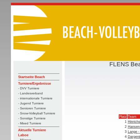
FLENS Bea
Startseite Beach
Turniere/Ergebnisse
- DVV Turniere
- Landesverband
- internationale Turniere
- Jugend Turniere
- Senioren Turniere
- Snow-Volleyball Turniere
Platz
Team
- Sonstige Turniere
1
Hinrich
- Mixed Turniere
2
Hansen 
Aktuelle Turniere
3
Lange -
Laboe
4
Dargent
- Männer