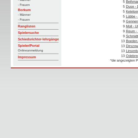
5
Bethman
- Frauen
5
Duse - 
Borkum
5
Ketelse
- Männer
5
Lübbe -
- Frauen
9
Gennerm
9
Moll - Ul
Ranglisten
9
Reum -
Spielersuche
9
Schmidt
Schiedsrichter-lehrgänge
13
Boeden 
Spieler/Portal
13
Dirszow
Onlineanmeldung
13
Linsenb
13
Odebrec
Impressum
*die angezeigten P