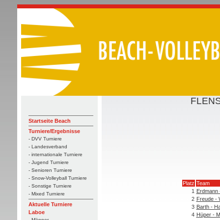
FLENS 
Startseite Beach
Turniere/Ergebnisse
- DVV Turniere
- Landesverband
- internationale Turniere
- Jugend Turniere
- Senioren Turniere
- Snow-Volleyball Turniere
Platz
Team
- Sonstige Turniere
1
Erdmann 
- Mixed Turniere
2
Freude - 
Aktuelle Turniere
3
Barth - H
Laboe
4
Hüper - M
- Männer