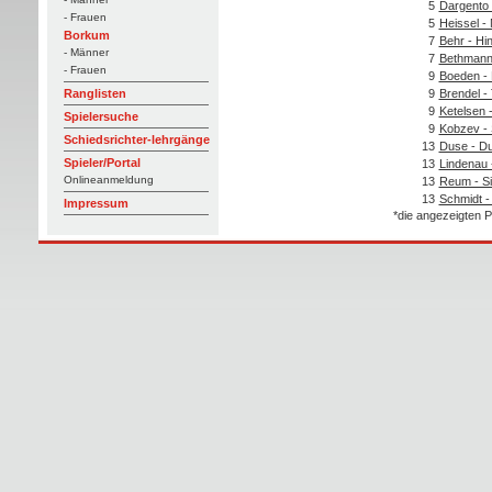
5
Dargento 
- Frauen
5
Heissel -
Borkum
7
Behr - Hi
- Männer
7
Bethmann
- Frauen
9
Boeden - 
9
Brendel -
Ranglisten
9
Ketelsen 
Spielersuche
9
Kobzev - 
Schiedsrichter-lehrgänge
13
Duse - D
Spieler/Portal
13
Lindenau
Onlineanmeldung
13
Reum - S
13
Schmidt -
Impressum
*die angezeigten P