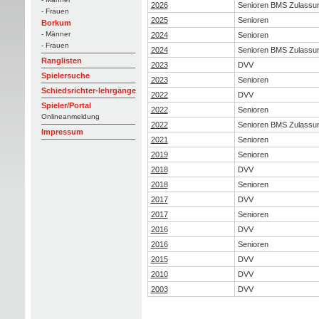
2026
Senioren BMS Zulassu
- Frauen
2025
Senioren
Borkum
- Männer
2024
Senioren
- Frauen
2024
Senioren BMS Zulassu
Ranglisten
2023
DVV
Spielersuche
2023
Senioren
Schiedsrichter-lehrgänge
2022
DVV
Spieler/Portal
2022
Senioren
Onlineanmeldung
2022
Senioren BMS Zulassu
Impressum
2021
Senioren
2019
Senioren
2018
DVV
2018
Senioren
2017
DVV
2017
Senioren
2016
DVV
2016
Senioren
2015
DVV
2010
DVV
2003
DVV