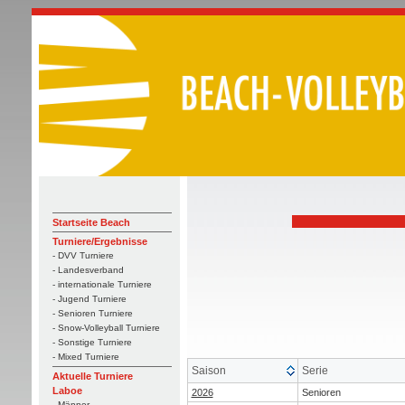
Startseite Beach
Turniere/Ergebnisse
- DVV Turniere
- Landesverband
- internationale Turniere
- Jugend Turniere
- Senioren Turniere
- Snow-Volleyball Turniere
- Sonstige Turniere
- Mixed Turniere
Saison
Serie
Aktuelle Turniere
Laboe
2026
Senioren
- Männer