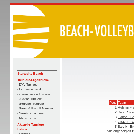
Startseite Beach
Turniere/Ergebnisse
- DVV Turniere
- Landesverband
- internationale Turniere
- Jugend Turniere
Platz
Team
- Senioren Turniere
1
Rohmer - W
- Snow-Volleyball Turniere
2
Kiss - Sten
- Sonstige Turniere
3
Hoppe - Le
- Mixed Turniere
4
Chavet - W
Aktuelle Turniere
5
Barzik - B
Laboe
*die angezeigten P
- Männer