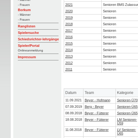
2021
Senioren BMS Zulassu
- Frauen
Borkum
2020
Senioren
- Männer
2019
Senioren
- Frauen
2018
Senioren
Ranglisten
2017
Senioren
Spielersuche
2016
Senioren
Schiedsrichter-lehrgänge
2015
Senioren
Spieler/Portal
2014
Senioren
Onlineanmeldung
2013
Senioren
Impressum
2012
Senioren
2011
Senioren
Datum
Team
Kategorie
11.09.2021
Beyer - Hofmann
Senioren-Ü70
07.09.2019
Berg - Beyer
Senioren-Ü65
08.09.2018
Beyer - Fütterer
Senioren-Ü65
18.08.2018
Beyer - Fütterer
LM Senioren-
Ü59
11.08.2018
Beyer - Fütterer
LV Senioren-
Ü65