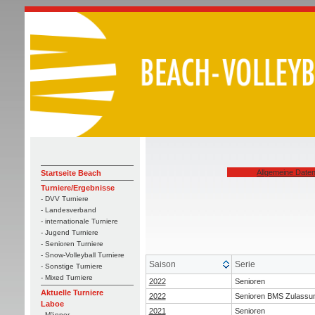
Allgemeine Date
Startseite Beach
Turniere/Ergebnisse
- DVV Turniere
- Landesverband
- internationale Turniere
- Jugend Turniere
- Senioren Turniere
- Snow-Volleyball Turniere
Saison
Serie
- Sonstige Turniere
- Mixed Turniere
2022
Senioren
Aktuelle Turniere
2022
Senioren BMS Zulassu
Laboe
2021
Senioren
- Männer