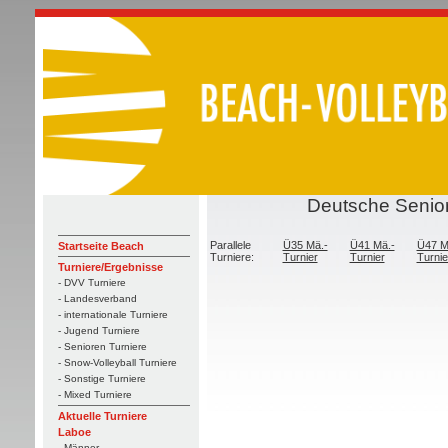
Deutsche Senior
Parallele
Ü35 Mä.-
Ü41 Mä.-
Ü47 M
Startseite Beach
Turniere:
Turnier
Turnier
Turnie
Turniere/Ergebnisse
- DVV Turniere
- Landesverband
- internationale Turniere
- Jugend Turniere
- Senioren Turniere
- Snow-Volleyball Turniere
- Sonstige Turniere
- Mixed Turniere
Aktuelle Turniere
Laboe
- Männer