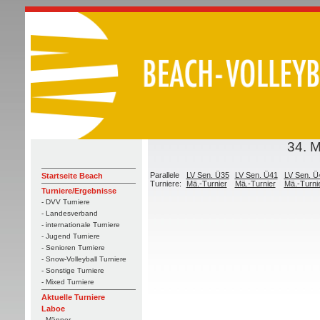
34. 
Parallele
LV Sen. Ü35
LV Sen. Ü41
LV Sen. Ü
Startseite Beach
Turniere:
Mä.-Turnier
Mä.-Turnier
Mä.-Turni
Turniere/Ergebnisse
- DVV Turniere
- Landesverband
- internationale Turniere
- Jugend Turniere
- Senioren Turniere
- Snow-Volleyball Turniere
- Sonstige Turniere
- Mixed Turniere
Aktuelle Turniere
Laboe
- Männer