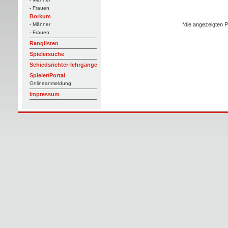
- Frauen
Borkum
*die angezeigten P
- Männer
- Frauen
Ranglisten
Spielersuche
Schiedsrichter-lehrgänge
Spieler/Portal
Onlineanmeldung
Impressum