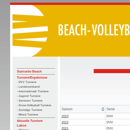
Startseite Beach
Turniere/Ergebnisse
- DVV Turniere
- Landesverband
- internationale Turniere
- Jugend Turniere
- Senioren Turniere
- Snow-Volleyball Turniere
Saison
Serie
- Sonstige Turniere
- Mixed Turniere
2023
DVV
Aktuelle Turniere
2022
DVV
Laboe
2021
DVV
- Männer