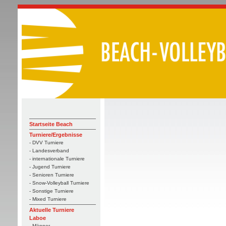
Startseite Beach
Turniere/Ergebnisse
- DVV Turniere
- Landesverband
- internationale Turniere
- Jugend Turniere
- Senioren Turniere
- Snow-Volleyball Turniere
- Sonstige Turniere
- Mixed Turniere
Aktuelle Turniere
Laboe
- Männer