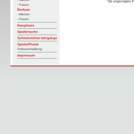
*die angezeigten P
- Frauen
Borkum
- Männer
- Frauen
Ranglisten
Spielersuche
Schiedsrichter-lehrgänge
Spieler/Portal
Onlineanmeldung
Impressum