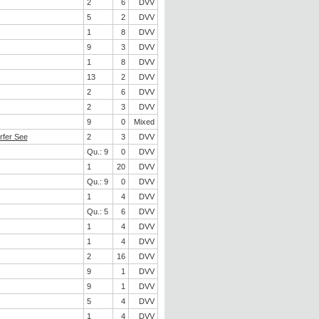
2
6
DVV
5
2
DVV
1
8
DVV
9
3
DVV
1
8
DVV
13
2
DVV
2
6
DVV
2
3
DVV
9
0
Mixed
rfer See
2
3
DVV
Qu.: 9
0
DVV
1
20
DVV
Qu.: 9
0
DVV
1
4
DVV
Qu.: 5
6
DVV
1
4
DVV
1
4
DVV
2
16
DVV
9
1
DVV
9
1
DVV
5
4
DVV
1
4
DVV