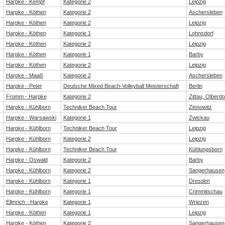
Harpke - Kempf
Kategorie 2
Leipzig
Harpke - Köthen
Kategorie 2
Aschersleben
Harpke - Köthen
Kategorie 2
Leipzig
Harpke - Köthen
Kategorie 1
Lohnsdorf
Harpke - Köthen
Kategorie 2
Leipzig
Harpke - Köthen
Kategorie 1
Barby
Harpke - Köthen
Kategorie 2
Leipzig
Harpke - Maaß
Kategorie 2
Aschersleben
Harpke - Peter
Deutsche Mixed Beach-Volleyball Meisterschaft
Berlin
Fromm - Harpke
Kategorie 2
Zittau, Olberdo
Harpke - Kühlborn
Techniker Beach Tour
Zinnowitz
Harpke - Warsawski
Kategorie 1
Zwickau
Harpke - Kühlborn
Techniker Beach Tour
Leipzig
Harpke - Kühlborn
Kategorie 2
Leipzig
Harpke - Kühlborn
Techniker Beach Tour
Kühlungsborn
Harpke - Oswald
Kategorie 2
Barby
Harpke - Kühlborn
Kategorie 2
Sangerhausen
Harpke - Kühlborn
Kategorie 1
Dresden
Harpke - Kühlborn
Kategorie 1
Crimmitschau
Ellmrich - Harpke
Kategorie 1
Wriezen
Harpke - Köthen
Kategorie 1
Leipzig
Harpke - Köthen
Kategorie 2
Sangerhausen