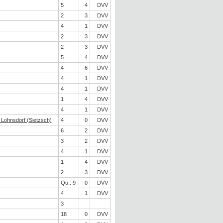
5
4
DVV
2
3
DVV
4
1
DVV
2
3
DVV
2
3
DVV
5
4
DVV
4
6
DVV
4
1
DVV
4
1
DVV
1
4
DVV
4
1
DVV
Lohnsdorf (Sietzsch)
4
0
DVV
6
2
DVV
3
2
DVV
4
1
DVV
1
4
DVV
2
3
DVV
Qu.: 9
0
DVV
4
1
DVV
3
18
0
DVV