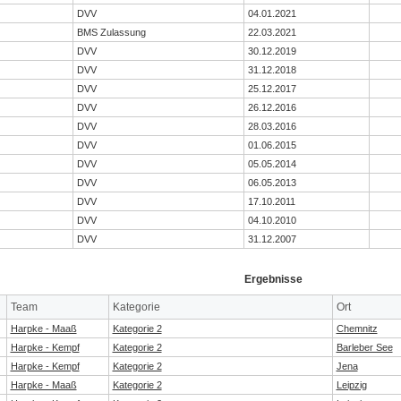
DVV
04.01.2021
BMS Zulassung
22.03.2021
DVV
30.12.2019
DVV
31.12.2018
DVV
25.12.2017
DVV
26.12.2016
DVV
28.03.2016
DVV
01.06.2015
DVV
05.05.2014
DVV
06.05.2013
DVV
17.10.2011
DVV
04.10.2010
DVV
31.12.2007
Ergebnisse
Team
Kategorie
Ort
Harpke - Maaß
Kategorie 2
Chemnitz
Harpke - Kempf
Kategorie 2
Barleber See
Harpke - Kempf
Kategorie 2
Jena
Harpke - Maaß
Kategorie 2
Leipzig