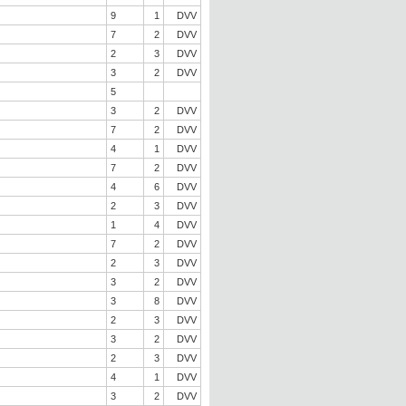
9
1
DVV
7
2
DVV
2
3
DVV
3
2
DVV
5
3
2
DVV
7
2
DVV
4
1
DVV
7
2
DVV
4
6
DVV
2
3
DVV
1
4
DVV
7
2
DVV
2
3
DVV
3
2
DVV
3
8
DVV
2
3
DVV
3
2
DVV
2
3
DVV
4
1
DVV
3
2
DVV