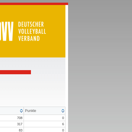
Punkte
708
0
317
6
83
0