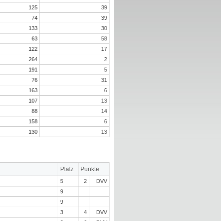
125
39
74
39
133
30
63
58
122
17
264
2
191
5
76
31
163
6
107
13
88
14
158
6
130
13
Platz
Punkte
5
2
DVV
9
9
3
4
DVV