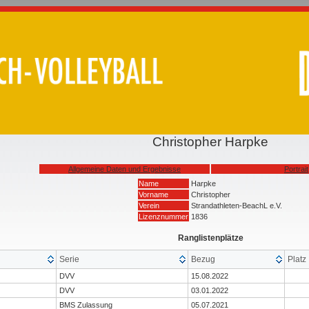
Christopher Harpke
Allgemeine Daten und Ergebnisse
Portrait
Name
Harpke
Vorname
Christopher
Verein
Strandathleten-BeachL e.V.
Lizenznummer
1836
Ranglistenplätze
Serie
Bezug
Platz
DVV
15.08.2022
DVV
03.01.2022
BMS Zulassung
05.07.2021