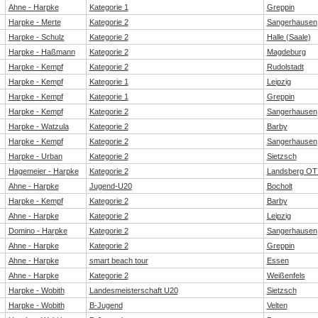
Ahne - Harpke
Kategorie 1
Greppin
Harpke - Merte
Kategorie 2
Sangerhausen
Harpke - Schulz
Kategorie 2
Halle (Saale)
Harpke - Haßmann
Kategorie 2
Magdeburg
Harpke - Kempf
Kategorie 2
Rudolstadt
Harpke - Kempf
Kategorie 1
Leipzig
Harpke - Kempf
Kategorie 1
Greppin
Harpke - Kempf
Kategorie 2
Sangerhausen
Harpke - Watzula
Kategorie 2
Barby
Harpke - Kempf
Kategorie 2
Sangerhausen
Harpke - Urban
Kategorie 2
Sietzsch
Hagemeier - Harpke
Kategorie 2
Landsberg OT 
Ahne - Harpke
Jugend-U20
Bocholt
Harpke - Kempf
Kategorie 2
Barby
Ahne - Harpke
Kategorie 2
Leipzig
Domino - Harpke
Kategorie 2
Sangerhausen
Ahne - Harpke
Kategorie 2
Greppin
Ahne - Harpke
smart beach tour
Essen
Ahne - Harpke
Kategorie 2
Weißenfels
Harpke - Wobith
Landesmeisterschaft U20
Sietzsch
Harpke - Wobith
B-Jugend
Velten