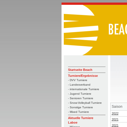
Startseite Beach
Turniere/Ergebnisse
- DVV Turniere
- Landesverband
- internationale Turniere
- Jugend Turniere
- Senioren Turniere
- Snow-Volleyball Turniere
Saison
- Sonstige Turniere
- Mixed Turniere
2022
Aktuelle Turniere
2021
Laboe
2021
- Männer