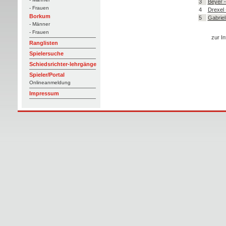
3
Beyer 
- Frauen
4
Drexel
Borkum
5
Gabriel
- Männer
- Frauen
zur In
Ranglisten
Spielersuche
Schiedsrichter-lehrgänge
Spieler/Portal
Onlineanmeldung
Impressum