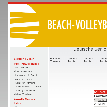
Deutsche Senior
Parallele
Ü35 Mä.-
Ü47 Mä.-
Ü41 M
Startseite Beach
Turniere:
Turnier
Turnier
Turnie
Turniere/Ergebnisse
- DVV Turniere
- Landesverband
- internationale Turniere
- Jugend Turniere
- Senioren Turniere
- Snow-Volleyball Turniere
- Sonstige Turniere
Nr.
Team
- Mixed Turniere
Hauptfel
Aktuelle Turniere
1
Rethfel
Laboe
2
Müller 
- Männer