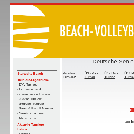
Deutsche Senior
Parallele
Ü35 Mä.-
Ü47 Mä.-
Ü41 M
Startseite Beach
Turniere:
Turnier
Turnier
Turnie
Turniere/Ergebnisse
- DVV Turniere
- Landesverband
- internationale Turniere
- Jugend Turniere
- Senioren Turniere
- Snow-Volleyball Turniere
Nr
- Sonstige Turniere
- Mixed Turniere
zur In
Aktuelle Turniere
Laboe
- Männer