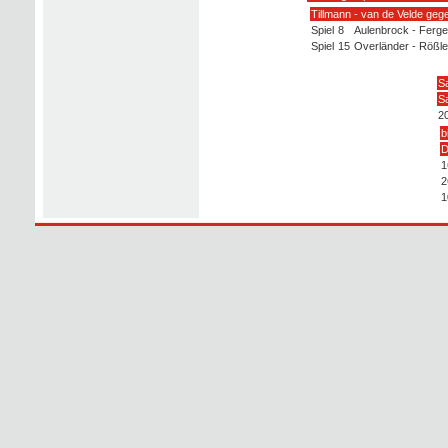
Tillmann - van de Velde geg
Spiel
8
Aulenbrock - Ferge
Spiel
15
Overländer - Rößle
Sa
S
2
b
D
1
2
1