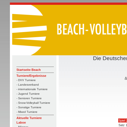
Die Deutschen
Startseite Beach
Turniere/Ergebnisse
A
- DVV Turniere
- Landesverband
- internationale Turniere
- Jugend Turniere
- Senioren Turniere
- Snow-Volleyball Turniere
- Sonstige Turniere
- Mixed Turniere
Aktuelle Turniere
Spiel 
Laboe
Satz 
- Männer