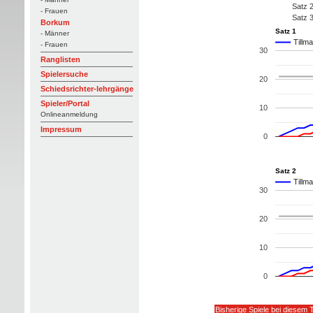
Satz 
- Frauen
Satz 
Borkum
Satz 1
- Männer
Tillm
- Frauen
30
Ranglisten
Spielersuche
20
Schiedsrichter-lehrgänge
Spieler/Portal
10
Onlineanmeldung
Impressum
0
Satz 2
Tillm
30
20
10
0
Bisherige Spiele bei diesem 