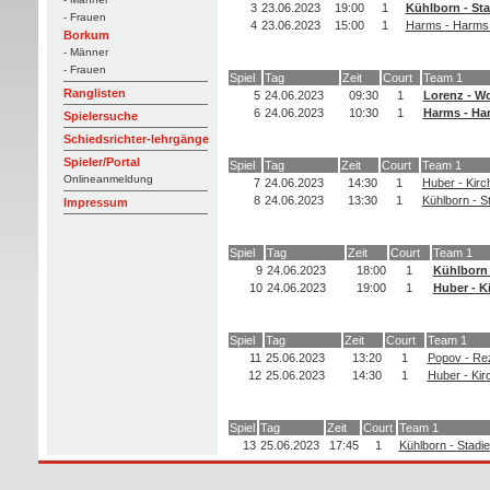
3
23.06.2023
19:00
1
Kühlborn - Sta
- Frauen
4
23.06.2023
15:00
1
Harms - Harms 
Borkum
- Männer
- Frauen
Spiel
Tag
Zeit
Court
Team 1
Ranglisten
5
24.06.2023
09:30
1
Lorenz - Wo
6
24.06.2023
10:30
1
Harms - Har
Spielersuche
Schiedsrichter-lehrgänge
Spieler/Portal
Spiel
Tag
Zeit
Court
Team 1
Onlineanmeldung
7
24.06.2023
14:30
1
Huber - Kirc
8
24.06.2023
13:30
1
Kühlborn - S
Impressum
Spiel
Tag
Zeit
Court
Team 1
9
24.06.2023
18:00
1
Kühlborn 
10
24.06.2023
19:00
1
Huber - Ki
Spiel
Tag
Zeit
Court
Team 1
11
25.06.2023
13:20
1
Popov - Rez
12
25.06.2023
14:30
1
Huber - Kir
Spiel
Tag
Zeit
Court
Team 1
13
25.06.2023
17:45
1
Kühlborn - Stadi