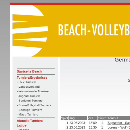
Germa
Startseite Beach
Turniere/Ergebnisse
A
- DVV Turniere
- Landesverband
- internationale Turniere
- Jugend Turniere
- Senioren Turniere
- Snow-Volleyball Turniere
- Sonstige Turniere
- Mixed Turniere
Spiel
Tag
Zeit
Court
Team 1
Aktuelle Turniere
1
23.06.2023
18:00
1
Sagstetter - Sag
Laboe
2
23.06.2023
13:30
1
Lorenz - Wolf (5
- Männer