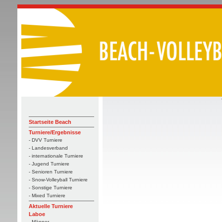
Startseite Beach
Turniere/Ergebnisse
- DVV Turniere
- Landesverband
- internationale Turniere
- Jugend Turniere
- Senioren Turniere
- Snow-Volleyball Turniere
- Sonstige Turniere
- Mixed Turniere
Aktuelle Turniere
Laboe
- Männer